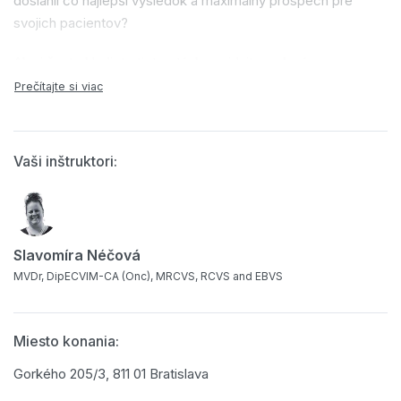
dosiahli čo najlepší výsledok a maximálny prospech pre
svojich pacientov?
Ak si často kladiete tieto otázky, pridajte sa k nám na
interaktívny dvojdenný
teoretický
seminár
v anglickom
jazyku
, kde sa prostredníctvom prípadových štúdií a
diskusie zameriame na najčastejšie onkologické ochorenia u
našich psích a mačacích pacientov.
Vaši inštruktori:
Program kurzu:
Slavomíra Néčová
Prvý deň
MVDr, DipECVIM-CA (Onc), MRCVS, RCVS and EBVS
9:00 – 10:30
Lymfóm u psov – čo potrebuje vedieť
všeobecný veterinár a ako čo najlepšie využiť dostupné
Miesto konania:
diagnostické testy
Gorkého 205/3, 811 01 Bratislava
10:30 – 10:45
Prestávka na čaj