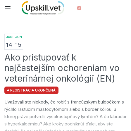
0
JUN
JUN
14
15
Ako pristupovať k
najčastejším ochoreniam vo
veterinárnej onkológii (EN)
REGISTRÁCIA UKONČENÁ
Uvažovali ste niekedy, čo robiť s francúzskym buldočkom s
rýchlo rastúcim mastocytómom alebo s border kóliou, u
ktorej práve potvrdili vysokostupňový lymfóm? A čo labrador
s hyperkalcémiou? Aké kroky podniknúť ďalej, aby ste