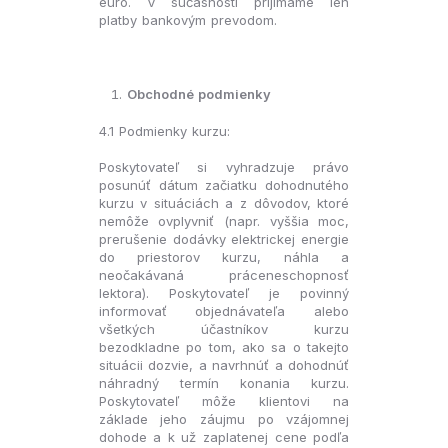
euro. V súčasnosti prijímame len
platby bankovým prevodom.
Obchodné podmienky
4.1 Podmienky kurzu:
Poskytovateľ si vyhradzuje právo
posunúť dátum začiatku dohodnutého
kurzu v situáciách a z dôvodov, ktoré
nemôže ovplyvniť (napr. vyššia moc,
prerušenie dodávky elektrickej energie
do priestorov kurzu, náhla a
neočakávaná práceneschopnosť
lektora). Poskytovateľ je povinný
informovať objednávateľa alebo
všetkých účastníkov kurzu
bezodkladne po tom, ako sa o takejto
situácii dozvie, a navrhnúť a dohodnúť
náhradný termín konania kurzu.
Poskytovateľ môže klientovi na
základe jeho záujmu po vzájomnej
dohode a k už zaplatenej cene podľa