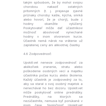
takým spôsobom, že by mohol svojou
chorobou nakaziť ostatných
prítomných (t. j. prejavuje zjavné
príznaky choroby: kašle, kýcha, smrká
alebo hovorí, že je chorý), bude z
hodiny okamžite vylúčený.
Poskytovateľ môže dať účastníkovi
možnosť absolvovať vynechané
hodiny v inom otvorenom kurze.
Účastník nemá nárok na vrátenie už
zaplatenej ceny ani alikvotnej čiastky.
4.6 Zodpovednosť:
Upskill.vet nenesie zodpovednosť za
akékoľvek zranenie, stratu alebo
poškodenie osobných vecí a majetku
účastníka počas kurzu alebo školenia.
Každý účastník je zodpovedný za to,
aby sa staral o svoj osobný majetok a
nenechával ho bez dozoru. Upskill.vet
môže poskytovať online prednášky.
Prednášky, na ktorých sa
nezúčastníte, nemusia byť ponúkané v
inom čase. Spoločnosť Upskill.vet