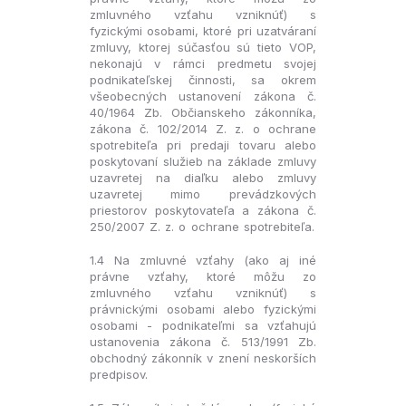
zmluvného vzťahu vzniknúť) s
fyzickými osobami, ktoré pri uzatváraní
zmluvy, ktorej súčasťou sú tieto VOP,
nekonajú v rámci predmetu svojej
podnikateľskej činnosti, sa okrem
všeobecných ustanovení zákona č.
40/1964 Zb. Občianskeho zákonníka,
zákona č. 102/2014 Z. z. o ochrane
spotrebiteľa pri predaji tovaru alebo
poskytovaní služieb na základe zmluvy
uzavretej na diaľku alebo zmluvy
uzavretej mimo prevádzkových
priestorov poskytovateľa a zákona č.
250/2007 Z. z. o ochrane spotrebiteľa.
1.4 Na zmluvné vzťahy (ako aj iné
právne vzťahy, ktoré môžu zo
zmluvného vzťahu vzniknúť) s
právnickými osobami alebo fyzickými
osobami - podnikateľmi sa vzťahujú
ustanovenia zákona č. 513/1991 Zb.
obchodný zákonník v znení neskorších
predpisov.