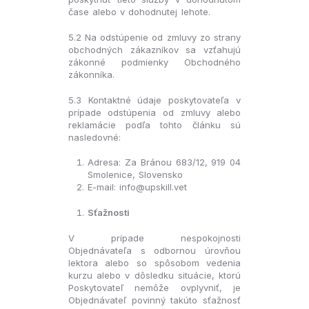
čase alebo v dohodnutej lehote.
5.2 Na odstúpenie od zmluvy zo strany
obchodných zákazníkov sa vzťahujú
zákonné podmienky Obchodného
zákonníka.
5.3 Kontaktné údaje poskytovateľa v
prípade odstúpenia od zmluvy alebo
reklamácie podľa tohto článku sú
nasledovné:
Adresa: Za Bránou 683/12, 919 04
Smolenice, Slovensko
E-mail: info@upskill.vet
Sťažnosti
V prípade nespokojnosti
Objednávateľa s odbornou úrovňou
lektora alebo so spôsobom vedenia
kurzu alebo v dôsledku situácie, ktorú
Poskytovateľ nemôže ovplyvniť, je
Objednávateľ povinný takúto sťažnosť