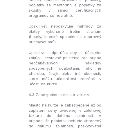
poplatky za mentoring a poplatky za
skúšky v rámci certifikačných
programov sú nevratné.
Upskill.vet neposkytuje náhrady za
platby vykonané tretím stranám
(hotely, letecké spoločnosti, dopravný
priemysel atď.).
Upskill.vet odporúča, aby si účastníci
zakúpili cestovné poistenie pre prípad
neočakávaných nákladov
spôsobených udalosťami, ako je
choroba, štrajk alebo iné okolnosti,
ktoré môžu účastníkovi zabrániť v
účasti na kurze.
4.3 Zabezpečenie miesta v kurze:
Miesto na kurze je zabezpečené až po
zaplatení ceny uvedenej v zálohovej
faktúre do dátumu splatnosti. V
prípade, že poplatok nebude uhradený
do dátumu splatnosti, poskytovateľ