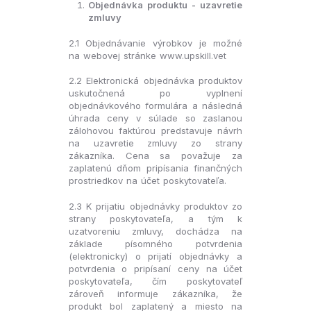
Objednávka produktu - uzavretie
zmluvy
2.1 Objednávanie výrobkov je možné
na webovej stránke www.upskill.vet
2.2 Elektronická objednávka produktov
uskutočnená po vyplnení
objednávkového formulára a následná
úhrada ceny v súlade so zaslanou
zálohovou faktúrou predstavuje návrh
na uzavretie zmluvy zo strany
zákazníka. Cena sa považuje za
zaplatenú dňom pripísania finančných
prostriedkov na účet poskytovateľa.
2.3 K prijatiu objednávky produktov zo
strany poskytovateľa, a tým k
uzatvoreniu zmluvy, dochádza na
základe písomného potvrdenia
(elektronicky) o prijatí objednávky a
potvrdenia o pripísaní ceny na účet
poskytovateľa, čím poskytovateľ
zároveň informuje zákazníka, že
produkt bol zaplatený a miesto na