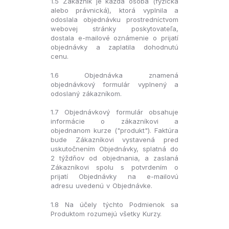
1.5 Zákazník je každá osoba (fyzická
alebo právnická), ktorá vyplnila a
odoslala objednávku prostredníctvom
webovej stránky poskytovateľa,
dostala e-mailové oznámenie o prijatí
objednávky a zaplatila dohodnutú
cenu.
1.6 Objednávka znamená
objednávkový formulár vyplnený a
odoslaný zákazníkom.
1.7 Objednávkový formulár obsahuje
informácie o zákazníkovi a
objednanom kurze ("produkt"). Faktúra
bude Zákazníkovi vystavená pred
uskutočnením Objednávky, splatná do
2 týždňov od objednania, a zaslaná
Zákazníkovi spolu s potvrdením o
prijatí Objednávky na e-mailovú
adresu uvedenú v Objednávke.
1.8 Na účely týchto Podmienok sa
Produktom rozumejú všetky Kurzy.