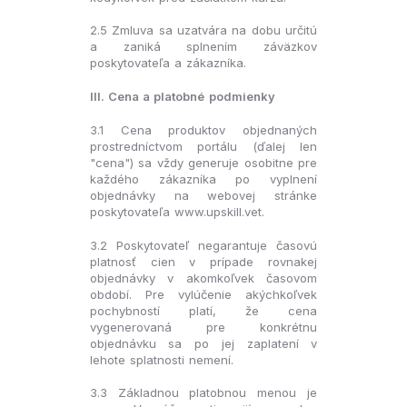
2.5 Zmluva sa uzatvára na dobu určitú
a zaniká splnením záväzkov
poskytovateľa a zákazníka.
III. Cena a platobné podmienky
3.1 Cena produktov objednaných
prostredníctvom portálu (ďalej len
"cena") sa vždy generuje osobitne pre
každého zákazníka po vyplnení
objednávky na webovej stránke
poskytovateľa www.upskill.vet.
3.2 Poskytovateľ negarantuje časovú
platnosť cien v prípade rovnakej
objednávky v akomkoľvek časovom
období. Pre vylúčenie akýchkoľvek
pochybností platí, že cena
vygenerovaná pre konkrétnu
objednávku sa po jej zaplatení v
lehote splatnosti nemení.
3.3 Základnou platobnou menou je