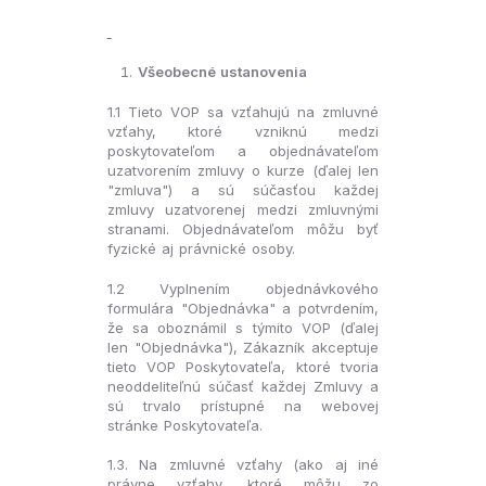
Všeobecné ustanovenia
1.1 Tieto VOP sa vzťahujú na zmluvné
vzťahy, ktoré vzniknú medzi
poskytovateľom a objednávateľom
uzatvorením zmluvy o kurze (ďalej len
"zmluva") a sú súčasťou každej
zmluvy uzatvorenej medzi zmluvnými
stranami. Objednávateľom môžu byť
fyzické aj právnické osoby.
1.2 Vyplnením objednávkového
formulára "Objednávka" a potvrdením,
že sa oboznámil s týmito VOP (ďalej
len "Objednávka"), Zákazník akceptuje
tieto VOP Poskytovateľa, ktoré tvoria
neoddeliteľnú súčasť každej Zmluvy a
sú trvalo prístupné na webovej
stránke Poskytovateľa.
1.3. Na zmluvné vzťahy (ako aj iné
právne vzťahy, ktoré môžu zo