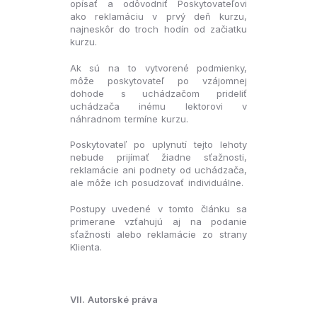
opísať a odôvodniť Poskytovateľovi
ako reklamáciu v prvý deň kurzu,
najneskôr do troch hodín od začiatku
kurzu.
Ak sú na to vytvorené podmienky,
môže poskytovateľ po vzájomnej
dohode s uchádzačom prideliť
uchádzača inému lektorovi v
náhradnom termíne kurzu.
Poskytovateľ po uplynutí tejto lehoty
nebude prijímať žiadne sťažnosti,
reklamácie ani podnety od uchádzača,
ale môže ich posudzovať individuálne.
Postupy uvedené v tomto článku sa
primerane vzťahujú aj na podanie
sťažnosti alebo reklamácie zo strany
Klienta.
VII. Autorské práva