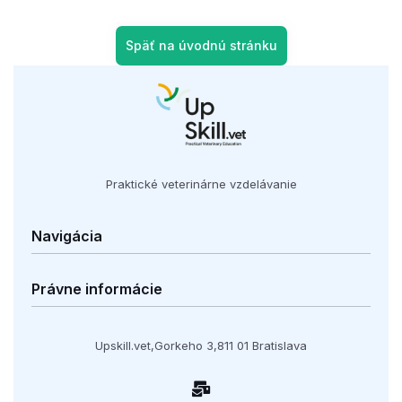
Späť na úvodnú stránku
Praktické veterinárne vzdelávanie
Navigácia
Kurzy
Právne informácie
Filozofia
Lektori
Obchodné podmienky
Upskill.vet,
Gorkeho 3,
811 01 Bratislava
Cesta do Bratislavy
GDPR
O nás