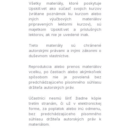
Všetky materiály, ktoré poskytuje
Upskill.vet ako súčasť svojich kurzov
(vrátane poznámok ku kurzom alebo
iných výučbových materiálov
pripravených lektormi kurzov), sú
majetkom Upskill.vet a príslušných
lektorov, ak nie je uvedené inak.
Tieto materiály sú chránené
autorskými právami a inými zákonmi o
duševnom vlastníctve.
Reprodukcia alebo prenos materiálov
vcelku, po častiach alebo akýmkoľvek
spôsobom nie je povolená bez
predchádzajúceho písomného súhlasu
držiteľa autorských práv.
Účastníci nesmú šíriť žiadne kópie
tretím stranám, či už v elektronickej
forme, za poplatok alebo inú odmenu,
bez predchádzajúceho písomného
súhlasu držiteľa autorských práv k
materiálom.