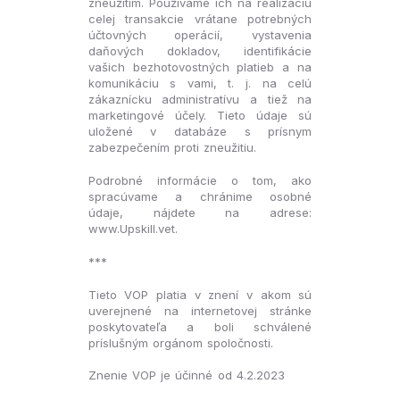
zneužitím. Používame ich na realizáciu
celej transakcie vrátane potrebných
účtovných operácií, vystavenia
daňových dokladov, identifikácie
vašich bezhotovostných platieb a na
komunikáciu s vami, t. j. na celú
zákaznícku administratívu a tiež na
marketingové účely. Tieto údaje sú
uložené v databáze s prísnym
zabezpečením proti zneužitiu.
Podrobné informácie o tom, ako
spracúvame a chránime osobné
údaje, nájdete na adrese:
www.Upskill.vet.
***
Tieto VOP platia v znení v akom sú
uverejnené na internetovej stránke
poskytovateľa a boli schválené
príslušným orgánom spoločnosti.
Znenie VOP je účinné od 4.2.2023