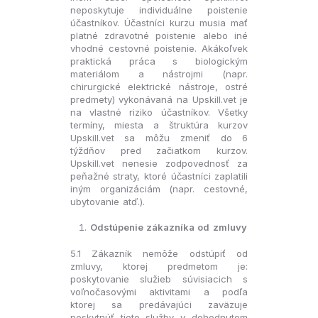
neposkytuje individuálne poistenie
účastníkov. Účastníci kurzu musia mať
platné zdravotné poistenie alebo iné
vhodné cestovné poistenie. Akákoľvek
praktická práca s biologickým
materiálom a nástrojmi (napr.
chirurgické elektrické nástroje, ostré
predmety) vykonávaná na Upskill.vet je
na vlastné riziko účastníkov. Všetky
termíny, miesta a štruktúra kurzov
Upskill.vet sa môžu zmeniť do 6
týždňov pred začiatkom kurzov.
Upskill.vet nenesie zodpovednosť za
peňažné straty, ktoré účastníci zaplatili
iným organizáciám (napr. cestovné,
ubytovanie atď.).
Odstúpenie zákazníka od zmluvy
5.1 Zákazník nemôže odstúpiť od
zmluvy, ktorej predmetom je:
poskytovanie služieb súvisiacich s
voľnočasovými aktivitami a podľa
ktorej sa predávajúci zaväzuje
poskytnúť tieto služby v dohodnutom