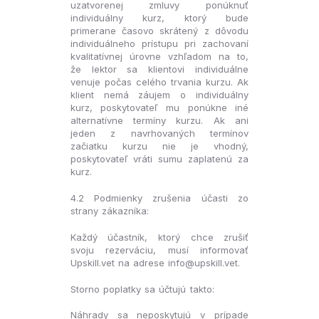
uzatvorenej zmluvy ponúknuť
individuálny kurz, ktorý bude
primerane časovo skrátený z dôvodu
individuálneho prístupu pri zachovaní
kvalitatívnej úrovne vzhľadom na to,
že lektor sa klientovi individuálne
venuje počas celého trvania kurzu. Ak
klient nemá záujem o individuálny
kurz, poskytovateľ mu ponúkne iné
alternatívne termíny kurzu. Ak ani
jeden z navrhovaných termínov
začiatku kurzu nie je vhodný,
poskytovateľ vráti sumu zaplatenú za
kurz.
4.2 Podmienky zrušenia účasti zo
strany zákazníka:
Každý účastník, ktorý chce zrušiť
svoju rezerváciu, musí informovať
Upskill.vet na adrese info@upskill.vet.
Storno poplatky sa účtujú takto:
Náhrady sa neposkytujú v prípade