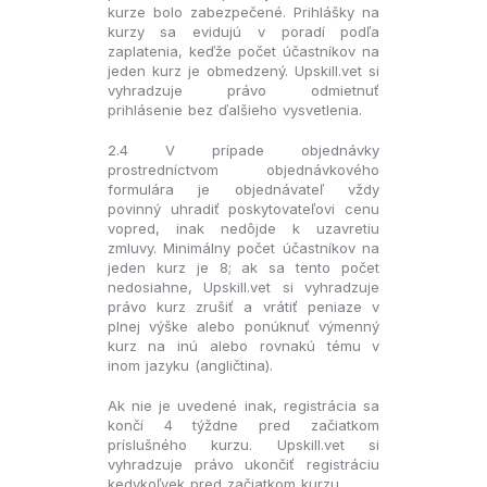
kurze bolo zabezpečené. Prihlášky na
kurzy sa evidujú v poradí podľa
zaplatenia, keďže počet účastníkov na
jeden kurz je obmedzený. Upskill.vet si
vyhradzuje právo odmietnuť
prihlásenie bez ďalšieho vysvetlenia.
2.4 V prípade objednávky
prostredníctvom objednávkového
formulára je objednávateľ vždy
povinný uhradiť poskytovateľovi cenu
vopred, inak nedôjde k uzavretiu
zmluvy. Minimálny počet účastníkov na
jeden kurz je 8; ak sa tento počet
nedosiahne, Upskill.vet si vyhradzuje
právo kurz zrušiť a vrátiť peniaze v
plnej výške alebo ponúknuť výmenný
kurz na inú alebo rovnakú tému v
inom jazyku (angličtina).
Ak nie je uvedené inak, registrácia sa
končí 4 týždne pred začiatkom
príslušného kurzu. Upskill.vet si
vyhradzuje právo ukončiť registráciu
kedykoľvek pred začiatkom kurzu.