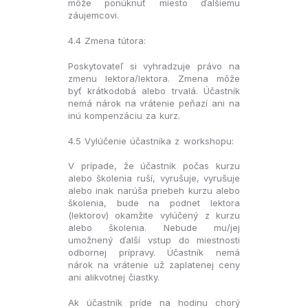
môže ponúknuť miesto ďalšiemu
záujemcovi.
4.4 Zmena tútora:
Poskytovateľ si vyhradzuje právo na
zmenu lektora/lektora. Zmena môže
byť krátkodobá alebo trvalá. Účastník
nemá nárok na vrátenie peňazí ani na
inú kompenzáciu za kurz.
4.5 Vylúčenie účastníka z workshopu:
V prípade, že účastník počas kurzu
alebo školenia ruší, vyrušuje, vyrušuje
alebo inak narúša priebeh kurzu alebo
školenia, bude na podnet lektora
(lektorov) okamžite vylúčený z kurzu
alebo školenia. Nebude mu/jej
umožnený ďalší vstup do miestnosti
odbornej prípravy. Účastník nemá
nárok na vrátenie už zaplatenej ceny
ani alikvotnej čiastky.
Ak účastník príde na hodinu chorý