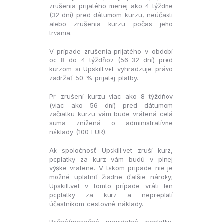
zrušenia prijatého menej ako 4 týždne
(32 dní) pred dátumom kurzu, neúčasti
alebo zrušenia kurzu počas jeho
trvania.
V prípade zrušenia prijatého v období
od 8 do 4 týždňov (56-32 dní) pred
kurzom si Upskill.vet vyhradzuje právo
zadržať 50 % prijatej platby.
Pri zrušení kurzu viac ako 8 týždňov
(viac ako 56 dní) pred dátumom
začiatku kurzu vám bude vrátená celá
suma znížená o administratívne
náklady (100 EUR).
Ak spoločnosť Upskill.vet zruší kurz,
poplatky za kurz vám budú v plnej
výške vrátené. V takom prípade nie je
možné uplatniť žiadne ďalšie nároky;
Upskill.vet v tomto prípade vráti len
poplatky za kurz a nepreplatí
účastníkom cestovné náklady.
Ročné/mesačné pravidelné poplatky,