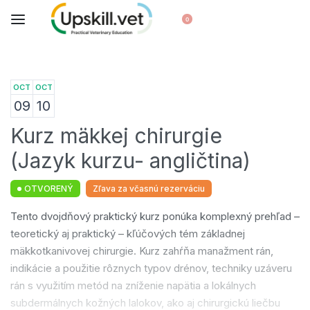
0
OCT
OCT
09
10
Kurz mäkkej chirurgie
(Jazyk kurzu- angličtina)
OTVORENÝ
Zľava za včasnú rezerváciu
Tento dvojdňový praktický kurz ponúka komplexný prehľad –
teoretický aj praktický – kľúčových tém základnej
mäkkotkanivovej chirurgie. Kurz zahŕňa manažment rán,
indikácie a použitie rôznych typov drénov, techniky uzáveru
rán s využitím metód na zníženie napätia a lokálnych
subdermálnych kožných lalokov, ako aj chirurgickú liečbu