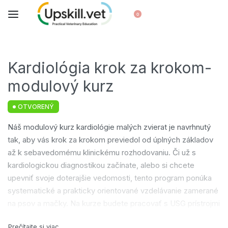
0
Kardiológia krok za krokom-
modulový kurz
OTVORENÝ
Náš modulový kurz kardiológie malých zvierat je navrhnutý
tak, aby vás krok za krokom previedol od úplných základov
až k sebavedomému klinickému rozhodovaniu. Či už s
kardiologickou diagnostikou začínate, alebo si chcete
upevniť svoje doterajšie vedomosti, tento program ponúka
systematické a prakticky orientované vzdelávanie zamerané
na psov a mačky.
Na kurze budete pracovať s USG prístrojmi
značky VINNO (distribútor pre SR je PHARMACOPOLA s.r.o.)