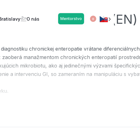
tinálna endoskopia (EN)
Bratislavy
O nás
Mentorstvo
0
diagnostiku chronickej enteropatie vrátane diferenciálnyc
iež zaoberá manažmentom chronických enteropatií prostre
ikujúcich mikrobiotu, ako aj jedinečnými výzvami špecifick
renie a intervenciu GI, so zameraním na manipuláciu s vyba
yku.
reniam u domácich zvierat.