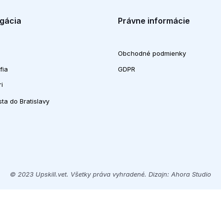
aním
é? Ako? Komplikácie?
gácia
Právne informácie
Obchodné podmienky
fia
GDPR
i
ta do Bratislavy
s
© 2023 Upskill.vet. Všetky práva vyhradené. Dizajn: Ahora Studio