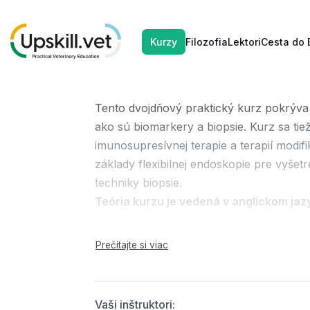
MAR
MAR
Gastrointes
Kurzy
Filozofia
Lektori
Cesta do 
06
07
Tento dvojdňový praktický kurz pokrýva 
ako sú biomarkery a biopsie. Kurz sa t
imunosupresívnej terapie a terapií modif
základy flexibilnej endoskopie pre vyšet
techniky biopsie.
Teória kurzu je vedená v anglickom jaz
Program kurzu:
Prvý deň
Prednáška 1 – Klinický prístup k GI ocho
Vaši inštruktori: