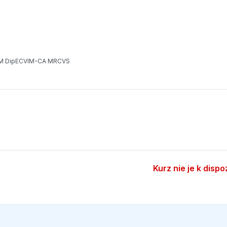
ropatiám u domácich zvierat: Vyšetrenia
eropatiám u domácich zvierat: Manažment
AIM DipECVIM-CA MRCVS
Kurz nie je k dispo
tratou proteínov
 a pri ochorení a stratégie modifikácie mikrobioty