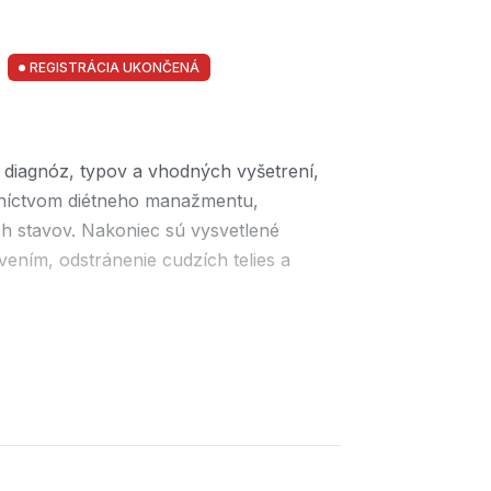
REGISTRÁCIA UKONČENÁ
h diagnóz, typov a vhodných vyšetrení,
dníctvom diétneho manažmentu,
ých stavov. Nakoniec sú vysvetlené
vením, odstránenie cudzích telies a